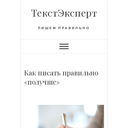
S
ТекстЭксперт
k
i
p
ПИШЕМ ПРАВИЛЬНО
t
o
c
o
n
t
Как писать правильно
e
«получше»
n
t