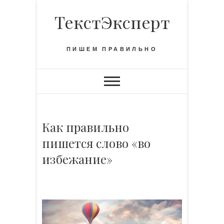
S
ТекстЭксперт
k
i
p
ПИШЕМ ПРАВИЛЬНО
t
o
c
o
n
t
Как правильно
e
пишется слово «во
n
избежание»
t