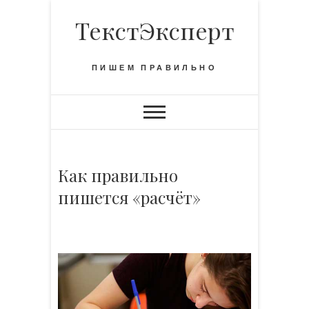
S
ТекстЭксперт
k
i
p
ПИШЕМ ПРАВИЛЬНО
t
o
c
o
n
t
Как правильно
e
пишется «расчёт»
n
t